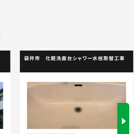
！
袋井市 化粧洗面台シャワー水栓取替工事
浜
板