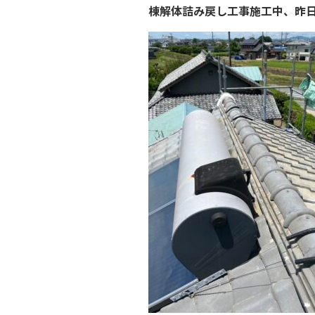
棟解体詰み戻し工事施工中、昨