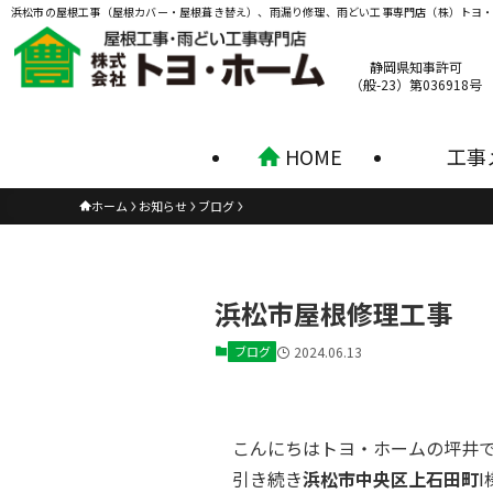
浜松市の屋根工事（屋根カバー・屋根葺き替え）、雨漏り修理、雨どい工事専門店（株）トヨ
静岡県知事許可
（般-23）第036918号
HOME
工事
ホーム
お知らせ
ブログ
浜松市屋根修理工事
ブログ
2024.06.13
こんにちはトヨ・ホームの坪井
引き続き
浜松市中央区上石田町