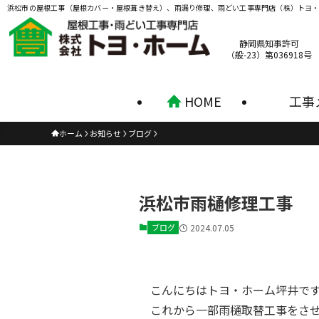
浜松市の屋根工事（屋根カバー・屋根葺き替え）、雨漏り修理、雨どい工事専門店（株）トヨ
静岡県知事許可
（般-23）第036918号
HOME
工事
ホーム
お知らせ
ブログ
浜松市雨樋修理工事
ブログ
2024.07.05
こんにちはトヨ・ホーム坪井で
これから一部雨樋取替工事をさ