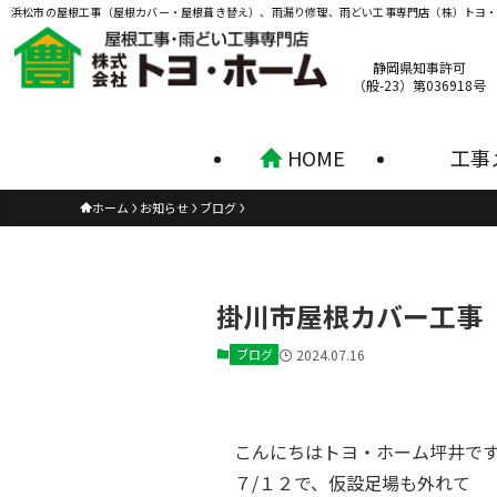
浜松市の屋根工事（屋根カバー・屋根葺き替え）、雨漏り修理、雨どい工事専門店（株）トヨ
静岡県知事許可
（般-23）第036918号
HOME
工事
ホーム
お知らせ
ブログ
掛川市屋根カバー工事
ブログ
2024.07.16
こんにちはトヨ・ホーム坪井で
７/１２で、仮設足場も外れて